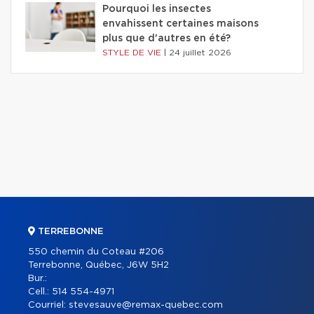
Pourquoi les insectes
envahissent certaines maisons
plus que d'autres en été?
STYLE DE VIE
|
24 juillet 2026
TERREBONNE
550 chemin du Coteau #206
Terrebonne, Québec, J6W 5H2
Bur.:
Cell.:
514 554-4971
Courriel:
stevesauve@remax-quebec.com