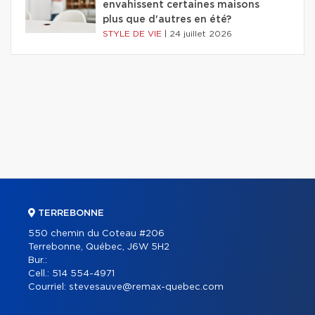
envahissent certaines maisons
plus que d'autres en été?
STYLE DE VIE
|
24 juillet 2026
TERREBONNE
550 chemin du Coteau #206
Terrebonne, Québec, J6W 5H2
Bur.:
Cell.:
514 554-4971
Courriel:
stevesauve@remax-quebec.com