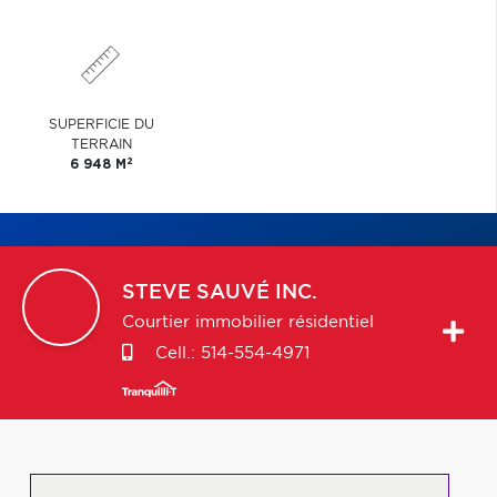
SUPERFICIE DU
TERRAIN
2
6 948 M
STEVE
SAUVÉ INC.
Courtier immobilier résidentiel
Cell.:
514-554-4971